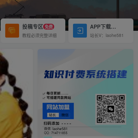
投稿专区
APP下载
免费
Down
教程必须完整详细
站长V：laohe581