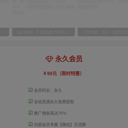
期）生意·参谋数据分析培训班：解决商家4大痛点，学会分析数据，打造爆款！
（6399期）外面收费1580的项目，真人照片改漫画，一单9.9-19.9，一部手机实现月入过万
永久会员
99元（限时特惠）
☑
会员时长：永久
☑
全站资源永久免费获取
☑
推广佣金高达70％
☑
内部会员专属【微信】交流群