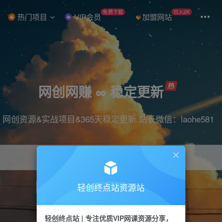
免费下载
日入2K
热门项目
VIP会员
加盟网站
网创网赚 ∞ 稳定更新
网创资源&实战项目&365天稳定更新 站长微信：laohe581
轻创终点站资源站
项目
抖音
引流
短视频
剪辑
带货
轻创终点站 | 专注优质VIP网课资源分享，