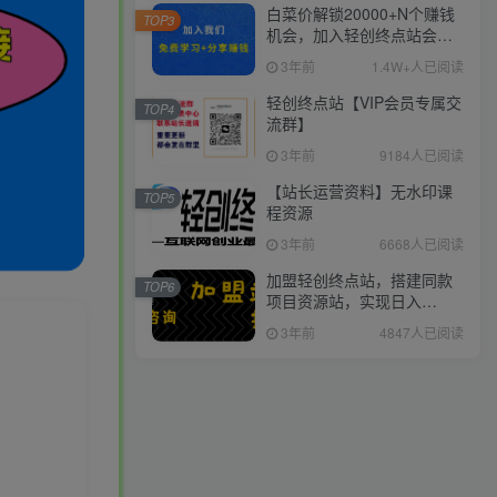
白菜价解锁20000+N个赚钱
TOP3
机会，加入轻创终点站会
员，全站资源免费学习。
3年前
1.4W+人已阅读
轻创终点站【VIP会员专属交
TOP4
流群】
3年前
9184人已阅读
【站长运营资料】无水印课
TOP5
程资源
3年前
6668人已阅读
加盟轻创终点站，搭建同款
TOP6
项目资源站，实现日入
2000+
3年前
4847人已阅读