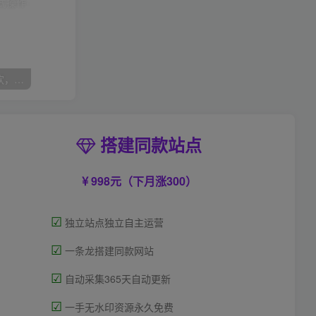
（7835期）双十一变现狂欢，单账号稳定出券50-300，无脑式操作
搭建同款站点
998元（下月涨300）
☑
独立站点独立自主运营
☑
一条龙搭建同款网站
☑
自动采集365天自动更新
☑
一手无水印资源永久免费