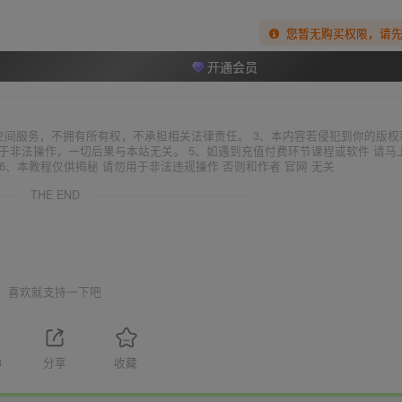
您暂无购买权限，请
开通会员
空间服务，不拥有所有权，不承担相关法律责任。 3、本内容若侵犯到你的版权
于非法操作，一切后果与本站无关。 5、如遇到充值付费环节课程或软件 请马
6、本教程仅供揭秘 请勿用于非法违规操作 否则和作者 官网 无关
THE END
喜欢就支持一下吧
3
分享
收藏