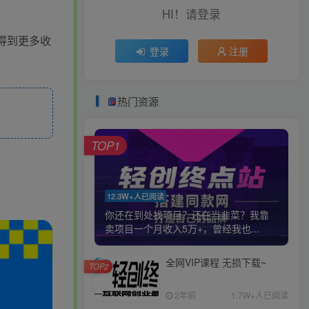
HI！请登录
得到更多收
登录
注册
热门资源
TOP1
12.3W+人已阅读
你还在到处找项目？还在当韭菜？我靠
卖项目一个月收入5万+，曾经我也...
全网VIP课程 无损下载~
TOP2
2年前
1.7W+人已阅读