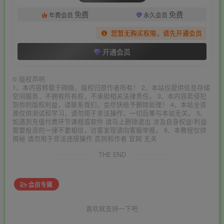
免费
免费
年费会员
永久会员
您暂无购买权限，请先开通会员
开通会员
©
版权声明
1、本内容转载于网络，版权归原作者所有！ 2、本站仅提供信息存储
空间服务，不拥有所有权，不承担相关法律责任。 3、本内容若侵犯
到你的版权利益，请联系我们，会尽快给予删除处理！ 4、本站全资
源仅供测试和学习，请勿用于非法操作，一切后果与本站无关。 5、
如遇到充值付费环节课程或软件 请马上删除退出 涉及自身权益/利益
需要投资的一律不要相信，访客发现请向客服举报。 6、本教程仅供
揭秘 请勿用于非法违规操作 否则和作者 官网 无关
THE END
会员专属
喜欢就支持一下吧