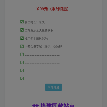
99元（限时特惠）
☑
会员时长：永久
☑
全站资源永久免费获取
☑
推广佣金高达70％
☑
内部会员专属【微信】交流群
☑
=====================
☑
=====================
☑
=====================
☑
=====================
立即开通
搭建同款站点