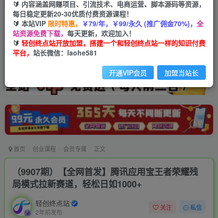
🔰 内容涵盖网赚项目、引流技术、电商运营、脚本源码等资源，
每日稳定更新20-30优质付费资源课程！
🔰 本站VIP
限时特惠，
￥79/年，￥99/永久 (推广佣金70%)，
全
站资源免费下载，
每天更新，欢迎加入！
🔰
轻创终点站开放加盟，搭建一个和轻创终点站一样的知识付费
平台，
站长微信：laohe581
开通VIP会员
加盟当站长
首页
创业课程
会员专属
正文
（9907期）【全网首发】腾讯应用宝王者荣耀残
局模式拉新赛道，轻松日如1000+
轻创终点站
关注
私信
2年前发布