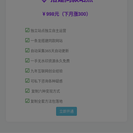
998元（下月涨300）
☑
独立站点独立自主运营
☑
一条龙搭建同款网站
☑
自动采集365天自动更新
☑
一手无水印资源永久免费
☑
九年互联网创业经验
☑
可私下咨询各种疑惑
☑
复制六种变现方式
☑
复制全套方法包落地
立即开通