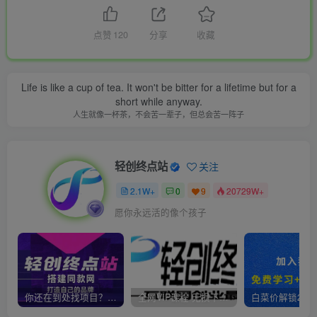
点赞
120
分享
收藏
Life is like a cup of tea. It won't be bitter for a lifetime but for a
short while anyway.
人生就像一杯茶，不会苦一辈子，但总会苦一阵子
轻创终点站
关注
2.1W+
0
9
20729W+
愿你永远活的像个孩子
你还在到处找项目？还在当韭菜？我靠卖项目一个月收入5万+，曾经我也是个失败者。
全网VIP课程 无损下载~