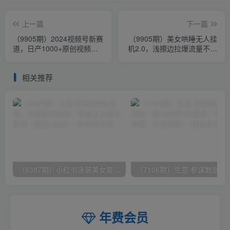
上一篇
下一篇
（9905期）2024视频号新赛
（9905期）美女哄睡无人挂
道，日产1000+原创视频，
机2.0，浅擦边拉爆流量不违
轻松实现日入3000+
规，日收3000+，小白可落
地实操
相关推荐
（6387期）小红书泳装美女变现，免费提供素材，收益无上限可矩阵（教程+素材）
（7106期）生意·参谋数据分析培训班：
年费会员