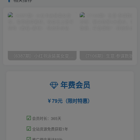
（6387期）小红书泳装美女变现，免费提供素材，收益无上限可矩阵（教程+素材）
（7106期）生意·参谋数据分析培训班：
年费会员
79元（限时特惠）
☑
会员时长：365天
☑
全站资源免费获取1年
☑
推广佣金高达50％