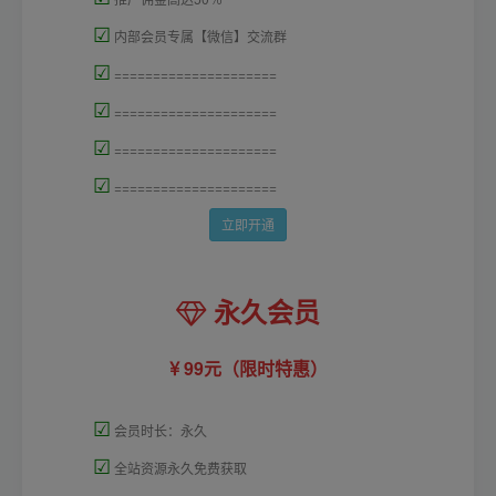
☑
内部会员专属【微信】交流群
☑
=====================
☑
=====================
☑
=====================
☑
=====================
立即开通
永久会员
99元（限时特惠）
☑
会员时长：永久
☑
全站资源永久免费获取