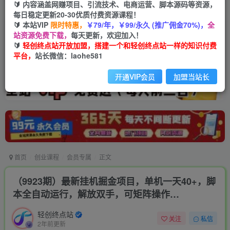
🔰 内容涵盖网赚项目、引流技术、电商运营、脚本源码等资源，
每日稳定更新20-30优质付费资源课程！
🔰 本站VIP
限时特惠，
￥79/年，￥99/永久 (推广佣金70%)，
全
站资源免费下载，
每天更新，欢迎加入！
🔰
轻创终点站开放加盟，搭建一个和轻创终点站一样的知识付费
平台，
站长微信：laohe581
开通VIP会员
加盟当站长
首页
创业课程
会员专属
正文
（9923期）最新挂机掘金项目，单机一天40+，脚
本全自动运行，解放双手，可矩阵操作…
轻创终点站
关注
私信
2年前更新