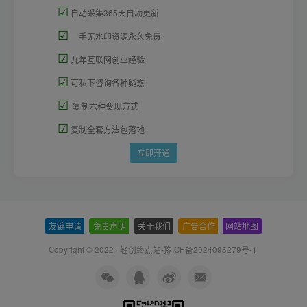
☑
自动采集365天自动更新
☑
一手无水印资源永久免费
☑
九年互联网创业经验
☑
可私下咨询各种疑惑
☑
复制六种变现方式
☑
复制全套方法包落地
立即开通
友链申请
-
免责声明
-
关于我们
-
广告合作
-
网站地图
Copyright © 2022 ·
轻创终点站-豫ICP备2024095279号-1