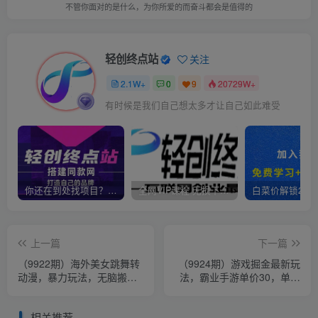
不管你面对的是什么，为你所爱的而奋斗都会是值得的
轻创终点站
关注
2.1W+
0
9
20729W+
有时候是我们自己想太多才让自己如此难受
你还在到处找项目？还在当韭菜？我靠卖项目一个月收入5万+，曾经我也是个失败者。
全网VIP课程 无损下载~
上一篇
下一篇
（9922期）海外美女跳舞转
（9924期）游戏掘金最新玩
动漫，暴力玩法，无脑搬运
法，霸业手游单价30，单日
听话照做 月入2万+【原创新
单号变现1000+，小白一部
玩法】
手机即可
相关推荐