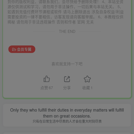
到你的版权利益，请联系我们，会尽快给予删除处理！ 4、本站全资
源仅供测试和学习，请勿用于非法操作，一切后果与本站无关。 5、
如遇到充值付费环节课程或软件 请马上删除退出 涉及自身权益/利益
需要投资的一律不要相信，访客发现请向客服举报。 6、本教程仅供
揭秘 请勿用于非法违规操作 否则和作者 官网 无关
THE END
会员专属
喜欢就支持一下吧
点赞
67
分享
收藏
1
Only they who fulfill their duties in everyday matters will fulfill
them on great occasions.
只有在日常生活中尽责的人才会在重大时刻尽责