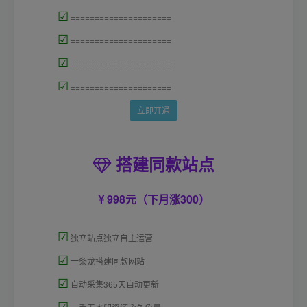
☑
=====================
☑
=====================
☑
=====================
☑
=====================
立即开通
搭建同款站点
998元（下月涨300）
☑
独立站点独立自主运营
☑
一条龙搭建同款网站
☑
自动采集365天自动更新
☑