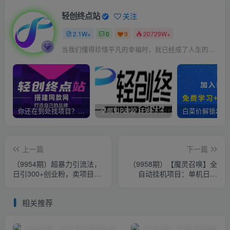
轻创终点站
关注
2.1W+
0
9
20729W+
当我们懂得珍惜平凡的幸福时，就已经成了人生的赢家
你还在到处找项目？还在当韭菜？我靠卖项目一个月收入5万+，曾经我也是个失败者。
全网VIP课程 无损下载~
上一篇
下一篇
（9954期）超暴力引流法，
（9958期）【魔灵召唤】全
日引300+创业粉，卖项目月
自动挂机项目：单机日入
入10W+
100-200，稳定长期 可工作
室放大操作
相关推荐