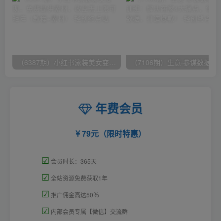
（6387期）小红书泳装美女变现，免费提供素材，收益无上限可矩阵（教程+素材）
（7106期）生意·参谋数据分析培训班：
年费会员
79元（限时特惠）
☑
会员时长：365天
☑
全站资源免费获取1年
☑
推广佣金高达50％
☑
内部会员专属【微信】交流群