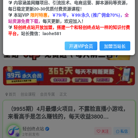
🔰 内容涵盖网赚项目、引流技术、电商运营、脚本源码等资源，
每日稳定更新20-30优质付费资源课程！
🔰 本站VIP
限时特惠，
￥79/年，￥99/永久 (推广佣金70%)，
全
站资源免费下载，
每天更新，欢迎加入！
🔰
轻创终点站开放加盟，搭建一个和轻创终点站一样的知识付费
平台，
站长微信：laohe581
开通VIP会员
加盟当站长
首页
创业课程
会员专属
正文
（9955期）4月最爆火项目，不露脸直播小游戏，
来看高手是怎么赚钱的，每天收益3800…
轻创终点站
关注
私信
2年前发布