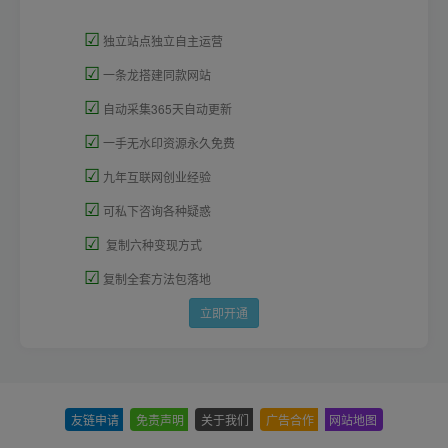
☑
独立站点独立自主运营
☑
一条龙搭建同款网站
☑
自动采集365天自动更新
☑
一手无水印资源永久免费
☑
九年互联网创业经验
☑
可私下咨询各种疑惑
☑
复制六种变现方式
☑
复制全套方法包落地
立即开通
友链申请
-
免责声明
-
关于我们
-
广告合作
-
网站地图