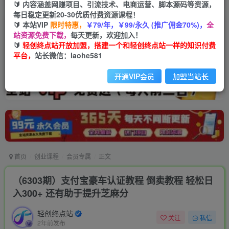
🔰 内容涵盖网赚项目、引流技术、电商运营、脚本源码等资源，
每日稳定更新20-30优质付费资源课程！
🔰 本站VIP
限时特惠，
￥79/年，￥99/永久 (推广佣金70%)，
全
站资源免费下载，
每天更新，欢迎加入！
🔰
轻创终点站开放加盟，搭建一个和轻创终点站一样的知识付费
平台，
站长微信：laohe581
开通VIP会员
加盟当站长
首页
创业课程
会员专属
正文
（6303期）支付宝豪车认证教程 倒卖教程 轻松日
入300+ 还有助于提升芝麻分
轻创终点站
关注
私信
2年前发布