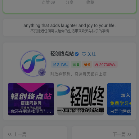
点赞
69
分享
收藏
anything that adds laughter and joy to your life.
不要延迟任何可以给你的生活带来欢笑与快乐的事情
轻创终点站
关注
2.1W+
0
9
20730W+
别放弃梦想，奇迹每天都在上演
你还在到处找项目？还在当韭菜？我靠卖项目一个月收入5万+，曾经我也是个失败者。
全网VIP课程 无损下载~
上一篇
下一篇