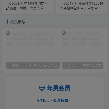
（6300期）中视频撸收益科
（6304期）外面收费1280的
技搬运进阶版，深度去重搬
回森抢红包项目，单号5-10+
运，找对方法小白日入300+
【脚本+详细教程】
相关推荐
（6387期）小红书泳装美女变现，免费提供素材，收益无上限可矩阵（教程+素材）
（7106期）生意·参谋数据分析培训班：
年费会员
79元（限时特惠）