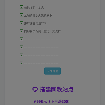
☑
会员时长：永久
☑
全站资源永久免费获取
☑
推广佣金高达70％
☑
内部会员专属【微信】交流群
☑
=====================
☑
=====================
☑
=====================
☑
=====================
立即开通
搭建同款站点
998元（下月涨300）