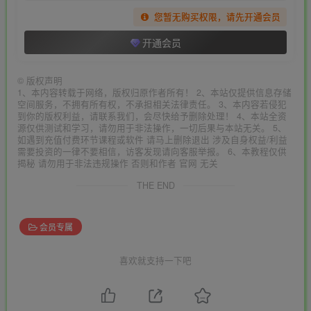
您暂无购买权限，请先开通会员
开通会员
©
版权声明
1、本内容转载于网络，版权归原作者所有！ 2、本站仅提供信息存储
空间服务，不拥有所有权，不承担相关法律责任。 3、本内容若侵犯
到你的版权利益，请联系我们，会尽快给予删除处理！ 4、本站全资
源仅供测试和学习，请勿用于非法操作，一切后果与本站无关。 5、
如遇到充值付费环节课程或软件 请马上删除退出 涉及自身权益/利益
需要投资的一律不要相信，访客发现请向客服举报。 6、本教程仅供
揭秘 请勿用于非法违规操作 否则和作者 官网 无关
THE END
会员专属
喜欢就支持一下吧