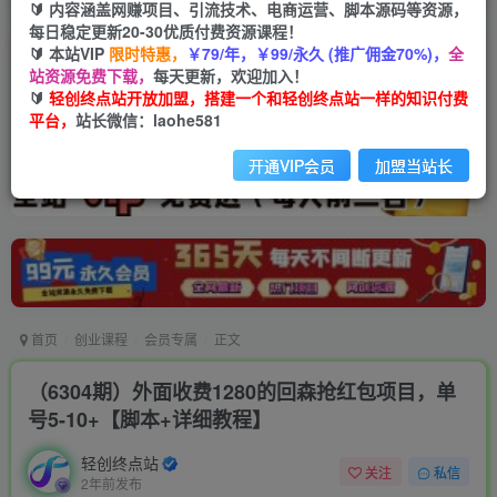
🔰 内容涵盖网赚项目、引流技术、电商运营、脚本源码等资源，
每日稳定更新20-30优质付费资源课程！
🔰 本站VIP
限时特惠，
￥79/年，￥99/永久 (推广佣金70%)，
全
站资源免费下载，
每天更新，欢迎加入！
🔰
轻创终点站开放加盟，搭建一个和轻创终点站一样的知识付费
平台，
站长微信：laohe581
开通VIP会员
加盟当站长
首页
创业课程
会员专属
正文
（6304期）外面收费1280的回森抢红包项目，单
号5-10+【脚本+详细教程】
轻创终点站
关注
私信
2年前发布