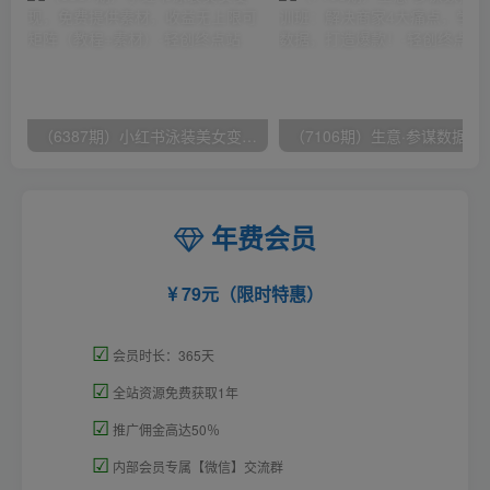
（6387期）小红书泳装美女变现，免费提供素材，收益无上限可矩阵（教程+素材）
（7106期）生意·参谋数据分析培训班：
年费会员
79元（限时特惠）
☑
会员时长：365天
☑
全站资源免费获取1年
☑
推广佣金高达50％
☑
内部会员专属【微信】交流群