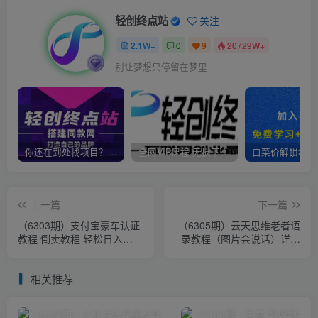
轻创终点站
关注
2.1W+
0
9
20729W+
别让梦想只停留在梦里
你还在到处找项目？还在当韭菜？我靠卖项目一个月收入5万+，曾经我也是个失败者。
全网VIP课程 无损下载~
上一篇
下一篇
（6303期）支付宝豪车认证
（6305期）云天思维老者语
教程 倒卖教程 轻松日入
录教程（图片会说话）详细
300+ 还有助于提升芝麻分
教程+软件
相关推荐