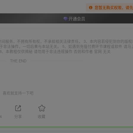
您暂无购买权限，请
开通会员
空间服务，不拥有所有权，不承担相关法律责任。 3、本内容若侵犯到你的版权
于非法操作，一切后果与本站无关。 5、如遇到充值付费环节课程或软件 请马
6、本教程仅供揭秘 请勿用于非法违规操作 否则和作者 官网 无关
THE END
喜欢就支持一下吧
4
分享
收藏