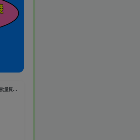
（7169期）单号日入300+抖音命中大师小游戏无人直播（防封防违规）可批量复制适合…