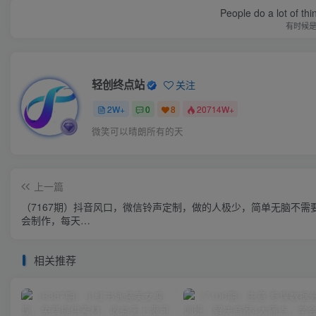
People do a lot of thi
有时候
轻创终点站
关注
2W+
0
8
20714W+
微笑可以晴朗所有的天
上一篇
（7167期）抖音风口，微信铃声定制，做的人极少，简单无脑不需
会制作，每天…
相关推荐