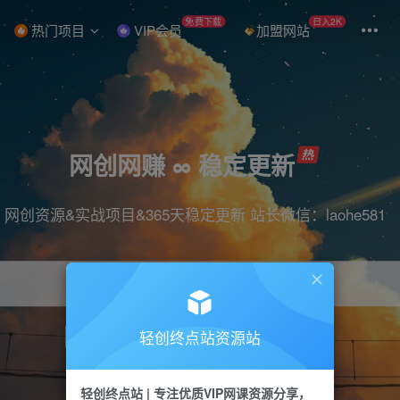
免费下载
日入2K
热门项目
VIP会员
加盟网站
网创网赚 ∞ 稳定更新
网创资源&实战项目&365天稳定更新 站长微信：laohe581
轻创终点站资源站
项目
抖音
引流
短视频
剪辑
带货
轻创终点站 | 专注优质VIP网课资源分享，