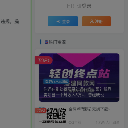
HI！请登录
防违规，操
登录
注册
热门资源
TOP1
12.3W+人已阅读
你还在到处找项目？还在当韭菜？我靠
卖项目一个月收入5万+，曾经我也...
全网VIP课程 无损下载~
TOP2
2年前
1.7W+人已阅读