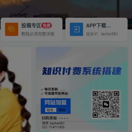
投稿专区
APP下载
免费
Down
教程必须完整详细
站长V：laohe581