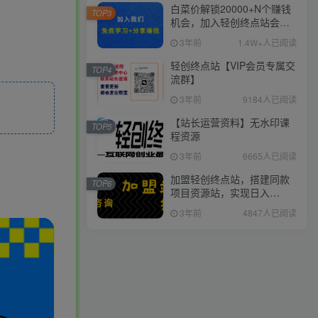
白菜价解锁20000+N个赚钱
TOP3
机会，加入轻创终点站会
员，全站资源免费学习。
3年前
1.4W+人已阅读
轻创终点站【VIP会员专属交
TOP4
流群】
3年前
9184人已阅读
【站长运营资料】无水印课
TOP5
程资源
3年前
6665人已阅读
加盟轻创终点站，搭建同款
TOP6
项目资源站，实现日入
2000+
3年前
4847人已阅读