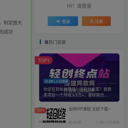
HI！请登录
登录
注册
，制定放大
的成功
热门资源
TOP1
12.3W+人已阅读
你还在到处找项目？还在当韭菜？我靠
卖项目一个月收入5万+，曾经我也...
全网VIP课程 无损下载~
TOP2
2年前
1.7W+人已阅读