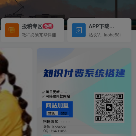
投稿专区
APP下载
免费
Down
教程必须完整详细
站长V：laohe581