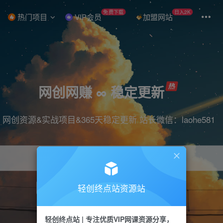
免费下载
日入2K
热门项目
VIP会员
加盟网站
网创网赚 ∞ 稳定更新
网创资源&实战项目&365天稳定更新 站长微信：laohe581
轻创终点站资源站
项目
抖音
引流
短视频
剪辑
带货
轻创终点站 | 专注优质VIP网课资源分享，