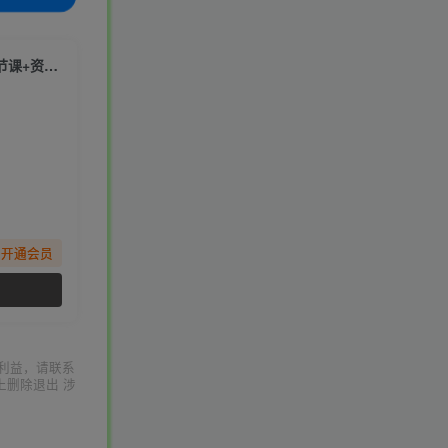
（7401期）小红书商家-博主特训营5.0，用小红书放大你的生意势能（19节课+资料）
先开通会员
利益，请联系
上删除退出 涉