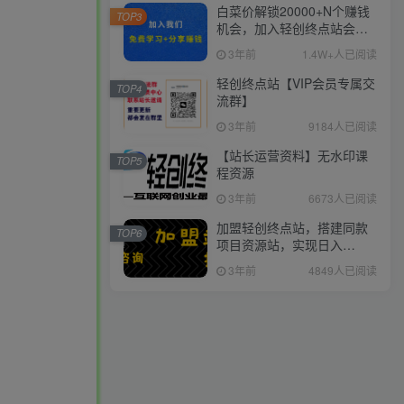
白菜价解锁20000+N个赚钱
TOP3
机会，加入轻创终点站会
员，全站资源免费学习。
3年前
1.4W+人已阅读
轻创终点站【VIP会员专属交
TOP4
流群】
3年前
9184人已阅读
【站长运营资料】无水印课
TOP5
程资源
3年前
6673人已阅读
加盟轻创终点站，搭建同款
TOP6
项目资源站，实现日入
2000+
3年前
4849人已阅读