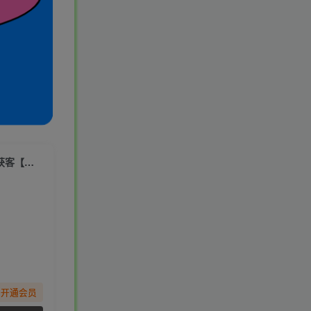
（7402期）外面收费1988斗音直播间用户弹幕采集+无限私信机快速精准获客【脚本+教程】
先开通会员