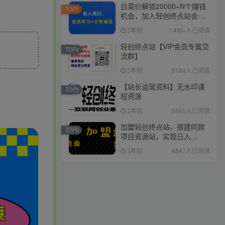
白菜价解锁20000+N个赚钱
TOP3
机会，加入轻创终点站会
员，全站资源免费学习。
3年前
1.4W+人已阅读
轻创终点站【VIP会员专属交
TOP4
流群】
3年前
9184人已阅读
【站长运营资料】无水印课
TOP5
程资源
3年前
6665人已阅读
加盟轻创终点站，搭建同款
TOP6
项目资源站，实现日入
2000+
3年前
4847人已阅读