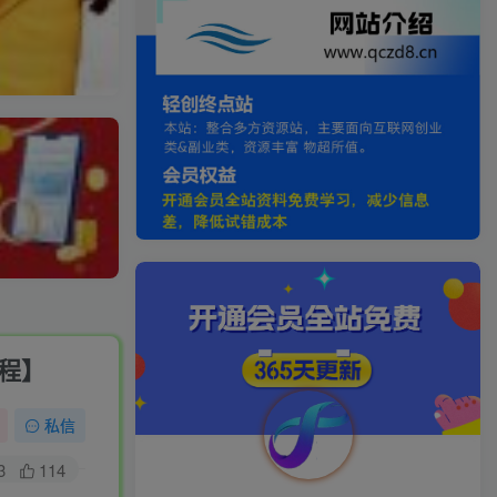
教程】
私信
3
114