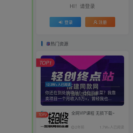
HI！请登录
登录
注册
热门资源
TOP1
12.3W+人已阅读
你还在到处找项目？还在当韭菜？我靠
卖项目一个月收入5万+，曾经我也...
全网VIP课程 无损下载~
TOP2
2年前
1.7W+人已阅读