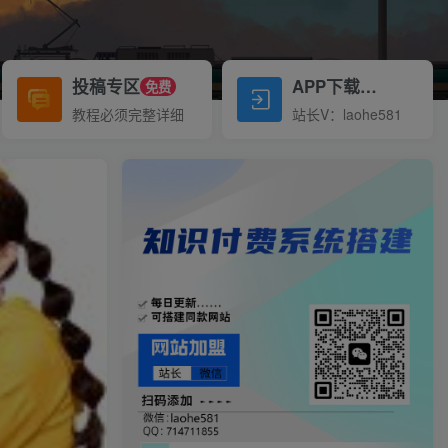
投稿专区
APP下载
免费
Down
教程必须完整详细
站长V：laohe581