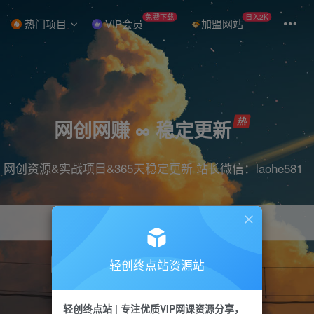
免费下载
日入2K
热门项目
VIP会员
加盟网站
网创网赚 ∞ 稳定更新
网创资源&实战项目&365天稳定更新 站长微信：laohe581
轻创终点站资源站
项目
抖音
引流
短视频
剪辑
带货
轻创终点站 | 专注优质VIP网课资源分享，