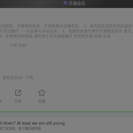
开通会员
空间服务，不拥有所有权，不承担相关法律责任。 3、本内容若侵犯到你的版权
于非法操作，一切后果与本站无关。 5、如遇到充值付费环节课程或软件 请马
6、本教程仅供揭秘 请勿用于非法违规操作 否则和作者 官网 无关
THE END
喜欢就支持一下吧
4
分享
收藏
ll down? At least we are still young.
倒了又怎样，至少我们还年轻