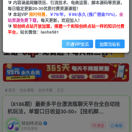
🔰 内容涵盖网赚项目、引流技术、电商运营、脚本源码等资源，
每日稳定更新20-30优质付费资源课程！
🔰 本站VIP
限时特惠，
￥79/年，￥99/永久 (推广佣金70%)，
全
站资源免费下载，
每天更新，欢迎加入！
🔰
轻创终点站开放加盟，搭建一个和轻创终点站一样的知识付费
平台，
站长微信：laohe581
开通VIP会员
加盟当站长
首页
创业课程
会员专属
正文
（8186期）最新多平台漂流瓶聊天平台全自动挂
机玩法，单窗口日收益30-50+【挂机脚…
轻创终点站
关注
私信
2年前发布