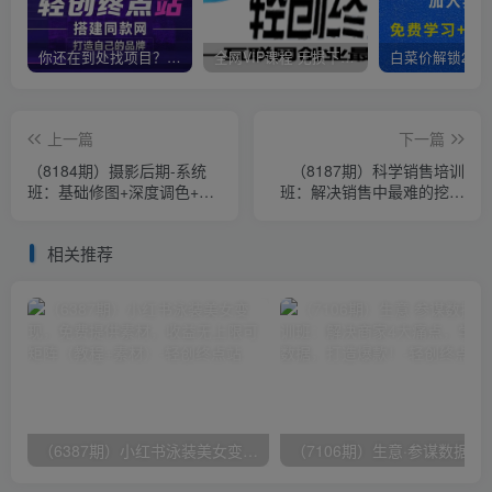
你还在到处找项目？还在当韭菜？我靠卖项目一个月收入5万+，曾经我也是个失败者。
全网VIP课程 无损下载~
上一篇
下一篇
（8184期）摄影后期-系统
（8187期）科学销售培训
班：基础修图+深度调色+人
班：解决销售中最难的挖需
像精修（19节课）
问题，销售人·必学课程（11
节课）
相关推荐
（6387期）小红书泳装美女变现，免费提供素材，收益无上限可矩阵（教程+素材）
（7106期）生意·参谋数据分析培训班：