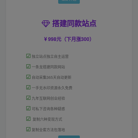
搭建同款站点
998元（下月涨300）
☑
独立站点独立自主运营
☑
一条龙搭建同款网站
☑
自动采集365天自动更新
☑
一手无水印资源永久免费
☑
九年互联网创业经验
☑
可私下咨询各种疑惑
☑
复制六种变现方式
☑
复制全套方法包落地