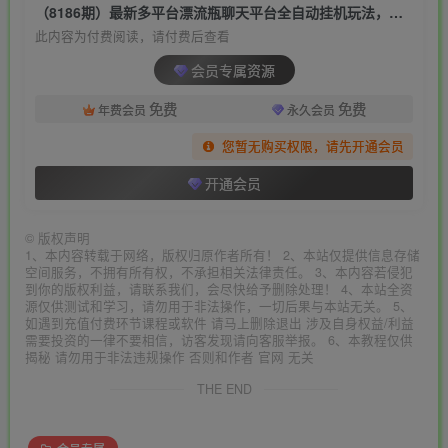
（8186期）最新多平台漂流瓶聊天平台全自动挂机玩法，单窗口日收益30-50+【挂机脚…
此内容为付费阅读，请付费后查看
会员专属资源
免费
免费
年费会员
永久会员
您暂无购买权限，请先开通会员
开通会员
©
版权声明
1、本内容转载于网络，版权归原作者所有！ 2、本站仅提供信息存储
空间服务，不拥有所有权，不承担相关法律责任。 3、本内容若侵犯
到你的版权利益，请联系我们，会尽快给予删除处理！ 4、本站全资
源仅供测试和学习，请勿用于非法操作，一切后果与本站无关。 5、
如遇到充值付费环节课程或软件 请马上删除退出 涉及自身权益/利益
需要投资的一律不要相信，访客发现请向客服举报。 6、本教程仅供
揭秘 请勿用于非法违规操作 否则和作者 官网 无关
THE END